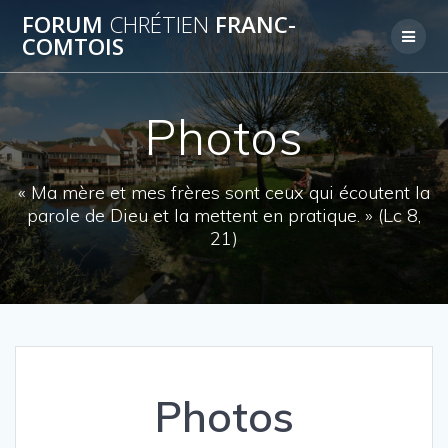
Skip
FORUM
CHRÉTIEN
FRANC-
to
COMTOIS
content
Photos
« Ma mère et mes frères sont ceux qui écoutent la
parole de Dieu et la mettent en pratique. » (Lc 8,
21)
Photos